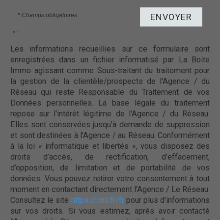
* Champs obligatoires
ENVOYER
* :
Les informations recueillies sur ce formulaire sont
enregistrées dans un fichier informatisé par La Boite
Immo agissant comme Sous-traitant du traitement pour
la gestion de la clientèle/prospects de l'Agence / du
Réseau qui reste Responsable du Traitement de vos
Données personnelles. La base légale du traitement
repose sur l'intérêt légitime de l'Agence / du Réseau.
Elles sont conservées jusqu'à demande de suppression
et sont destinées à l'Agence / au Réseau. Conformément
à la loi « informatique et libertés », vous disposez des
droits d’accès, de rectification, d’effacement,
d’opposition, de limitation et de portabilité de vos
données. Vous pouvez retirer votre consentement à tout
moment en contactant directement l’Agence / Le Réseau.
Consultez le site
https://cnil.fr/fr
pour plus d’informations
sur vos droits. Si vous estimez, après avoir contacté