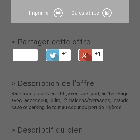
Imprimer
Calculatrice
>
Partager cette offre
+1
+1
>
Description de l'offre
Rare trois pièces en TBE, avec vue port, au 1er étage
avec ascenseur, clim, 2 balcons/terrasses, grande
cave et parking, le tout au coeur du port de Hyères.
>
Descriptif du bien