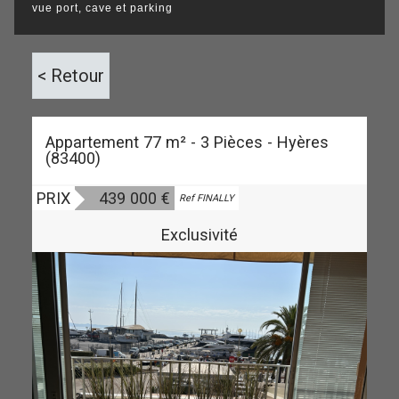
vue port, cave et parking
< Retour
Appartement 77 m² - 3 Pièces - Hyères
(83400)
PRIX
439 000
€
Vendu
Ref FINALLY
Exclusivité