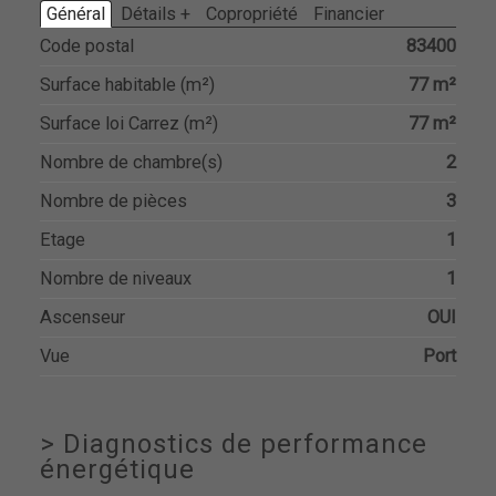
Général
Détails +
Copropriété
Financier
Code postal
83400
Surface habitable (m²)
77 m²
Surface loi Carrez (m²)
77 m²
Nombre de chambre(s)
2
Nombre de pièces
3
Etage
1
Nombre de niveaux
1
Ascenseur
OUI
Vue
Port
>
Diagnostics de performance
énergétique