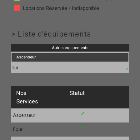
Locations Réservée / Indisponible
>
Liste d'équipements
Autres équipements
Ascenseur
OUI
✓
Nos
Statut
Services
✓
Ascenseur
✓
Four