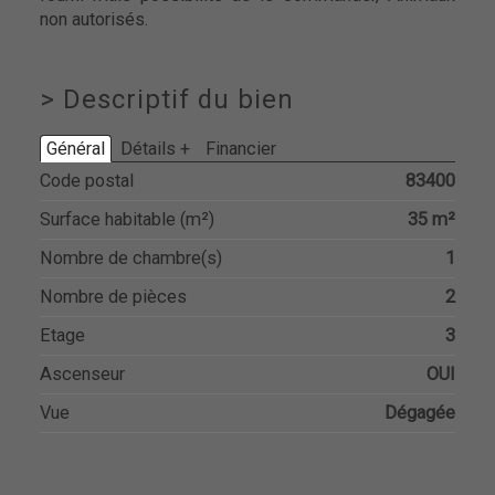
non autorisés.
>
Descriptif du bien
Général
Détails +
Financier
Code postal
83400
Surface habitable (m²)
35 m²
Nombre de chambre(s)
1
Nombre de pièces
2
Etage
3
Ascenseur
OUI
Vue
Dégagée