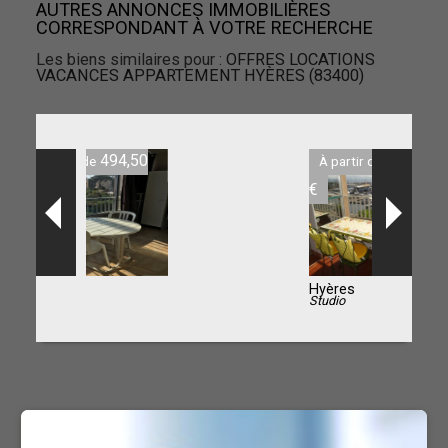
AUTRES ANNONCES IMMOBILIÈRES
CORRESPONDANT À VOTRE RECHERCHE
Les biens similaires pour :
OFFRES LOCATIONS
VACANCES APPARTEMENT HYÈRES (83400)
494,50
À partir de
€
Hyères
Studio