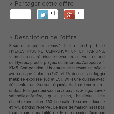
>
Partager cette offre
+1
+1
>
Description de l'offre
Beau deux pièces rénové, tout confort port de
HYERES PISCINE CLIMATISATION ET PARKING,
situé dans une résidence sécurisée au coeur du port
de Hyères, proche plages, commerces, Aéroport à 1
KM5. Composition : Un entrée desservant un séjour
avec canapé 2 places (140) et TV, donnant sur loggia
meublée exposée sud et EST. WIFI Une cuisine avec
ilôt central entièrement équipée de four, four-micro-
ondes, Réfrigérateur-conservateur, Lave-linge, Lave-
vaisselle.cafetière, grille pains, bouilloire. Une
chambre avec lit en 160. Une salle d'eau avec douche
et WC. parking réservé . Le linge de maison n'est pas
fourni mais possibilité de le commander, Animaux