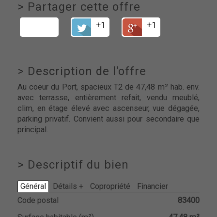
>
Partager cette offre
+1
+1
>
Description de l'offre
Au coeur du Port, spacieux T2 de 47,48 m² hab. env.
avec terrasse, entièrement refait, vendu meublé,
clim, en étage élevé avec ascenseur, vue dégagée,
parking privatif. Convient aussi pour secondaire que
principal.
>
Descriptif du bien
Général
Détails +
Copropriété
Financier
Code postal
83400