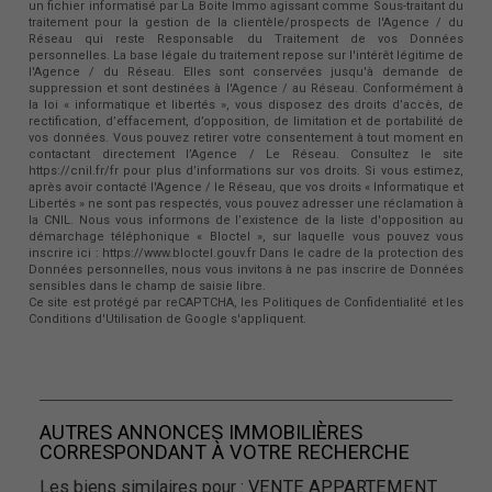
un fichier informatisé par La Boite Immo agissant comme Sous-traitant du
traitement pour la gestion de la clientèle/prospects de l'Agence / du
Réseau qui reste Responsable du Traitement de vos Données
personnelles. La base légale du traitement repose sur l'intérêt légitime de
l'Agence / du Réseau. Elles sont conservées jusqu'à demande de
suppression et sont destinées à l'Agence / au Réseau. Conformément à
la loi « informatique et libertés », vous disposez des droits d’accès, de
rectification, d’effacement, d’opposition, de limitation et de portabilité de
vos données. Vous pouvez retirer votre consentement à tout moment en
contactant directement l’Agence / Le Réseau. Consultez le site
https://cnil.fr/fr pour plus d’informations sur vos droits. Si vous estimez,
après avoir contacté l'Agence / le Réseau, que vos droits « Informatique et
Libertés » ne sont pas respectés, vous pouvez adresser une réclamation à
la CNIL. Nous vous informons de l’existence de la liste d'opposition au
démarchage téléphonique « Bloctel », sur laquelle vous pouvez vous
inscrire ici : https://www.bloctel.gouv.fr Dans le cadre de la protection des
Données personnelles, nous vous invitons à ne pas inscrire de Données
sensibles dans le champ de saisie libre.
Ce site est protégé par reCAPTCHA, les
Politiques de Confidentialité
et les
Conditions d'Utilisation
de Google s'appliquent.
AUTRES ANNONCES IMMOBILIÈRES
CORRESPONDANT À VOTRE RECHERCHE
Les biens similaires pour :
VENTE APPARTEMENT