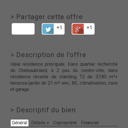
>
Partager cette offre
+1
+1
>
Description de l'offre
Idéal résidence principale. Dans quartier recherché
de Chateaubriand, à 2 pas du centre-ville, dans
résidence récente de standing, T2 de 37,85 m²+
terrasse/jardin de 21 m² env., BE, climatisation, cave
et garage.
>
Descriptif du bien
Général
Détails +
Copropriété
Financier