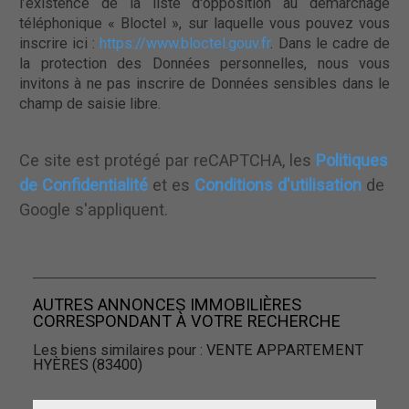
l’existence de la liste d'opposition au démarchage
téléphonique « Bloctel », sur laquelle vous pouvez vous
inscrire ici :
https://www.bloctel.gouv.fr
. Dans le cadre de
la protection des Données personnelles, nous vous
invitons à ne pas inscrire de Données sensibles dans le
champ de saisie libre.
Ce site est protégé par reCAPTCHA, les
Politiques
de Confidentialité
et es
Conditions d'utilisation
de
Google s'appliquent.
AUTRES ANNONCES IMMOBILIÈRES
CORRESPONDANT À VOTRE RECHERCHE
Les biens similaires pour :
VENTE APPARTEMENT
HYÈRES (83400)