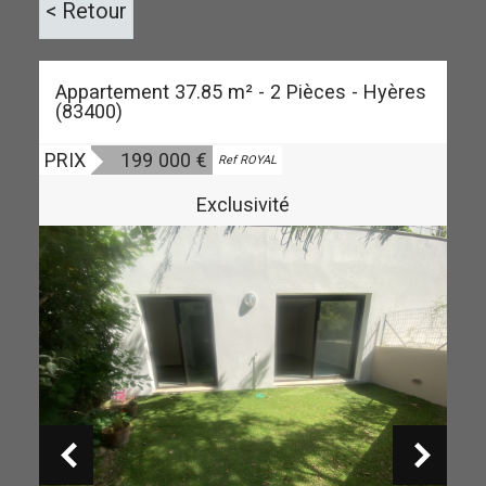
< Retour
Appartement 37.85 m² - 2 Pièces - Hyères
(83400)
PRIX
199 000
€
Vendu
Ref ROYAL
Exclusivité