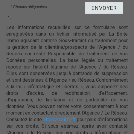
* Champs obligatoires
ENVOYER
* :
Les informations recueillies sur ce formulaire sont
enregistrées dans un fichier informatisé par La Boite
Immo agissant comme Sous-traitant du traitement pour
la gestion de la clientèle/prospects de l'Agence / du
Réseau qui reste Responsable du Traitement de vos
Données personnelles. La base légale du traitement
repose sur l'intérêt légitime de l'Agence / du Réseau.
Elles sont conservées jusqu'à demande de suppression
et sont destinées à l'Agence / au Réseau. Conformément
à la loi « informatique et libertés », vous disposez des
droits d’accès, de rectification, d’effacement,
d’opposition, de limitation et de portabilité de vos
données. Vous pouvez retirer votre consentement à tout
moment en contactant directement l’Agence / Le Réseau.
Consultez le site
https://cnil.fr/fr
pour plus d’informations
sur vos droits. Si vous estimez, après avoir contacté
l'Agence / le Réseau, que vos droits « Informatique et