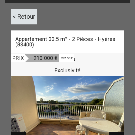
< Retour
Appartement 33.5 m² - 2 Pièces - Hyères
(83400)
PRIX
210 000
€
Vendu
Ref SKY
Exclusivité