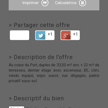
Imprimer
Calculatrice
>
Partager cette offre
+1
+1
>
Description de l'offre
Au coeur du Port, duplex de 33,50 m² env. + 22 m² de
terrasses, dernier étage avec ascenseur, BE, clim,
vendu équipé, expo ouest, vue dégagée, parkin
privatif sous-sol.
>
Descriptif du bien