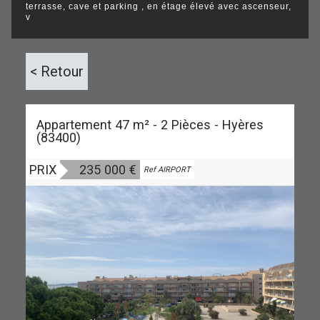
terrasse, cave et parking , en étage élevé avec ascenseur,
v
< Retour
Appartement 47 m² - 2 Pièces - Hyères
(83400)
PRIX
235 000
€
Vendu
Ref AIRPORT