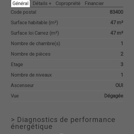
Général
Détails +
Copropriété
Financier
Code postal
83400
Surface habitable (m²)
47 m²
Surface loi Carrez (m²)
47 m²
Nombre de chambre(s)
1
Nombre de pièces
2
Etage
3
Nombre de niveaux
1
Ascenseur
OUI
Vue
Dégagée
>
Diagnostics de performance
énergétique