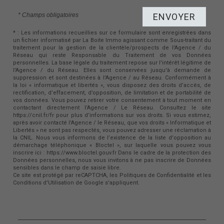
* Champs obligatoires
ENVOYER
* : Les informations recueillies sur ce formulaire sont enregistrées dans
un fichier informatisé par La Boite Immo agissant comme Sous-traitant du
traitement pour la gestion de la clientèle/prospects de l'Agence / du
Réseau qui reste Responsable du Traitement de vos Données
personnelles. La base légale du traitement repose sur l'intérêt légitime de
l'Agence / du Réseau. Elles sont conservées jusqu'à demande de
suppression et sont destinées à l'Agence / au Réseau. Conformément à
la loi « informatique et libertés », vous disposez des droits d’accès, de
rectification, d’effacement, d’opposition, de limitation et de portabilité de
vos données. Vous pouvez retirer votre consentement à tout moment en
contactant directement l’Agence / Le Réseau. Consultez le site
https://cnil.fr/fr pour plus d’informations sur vos droits. Si vous estimez,
après avoir contacté l'Agence / le Réseau, que vos droits « Informatique et
Libertés » ne sont pas respectés, vous pouvez adresser une réclamation à
la CNIL. Nous vous informons de l’existence de la liste d'opposition au
démarchage téléphonique « Bloctel », sur laquelle vous pouvez vous
inscrire ici : https://www.bloctel.gouv.fr Dans le cadre de la protection des
Données personnelles, nous vous invitons à ne pas inscrire de Données
sensibles dans le champ de saisie libre.
Ce site est protégé par reCAPTCHA, les
Politiques de Confidentialité
et les
Conditions d'Utilisation
de Google s'appliquent.