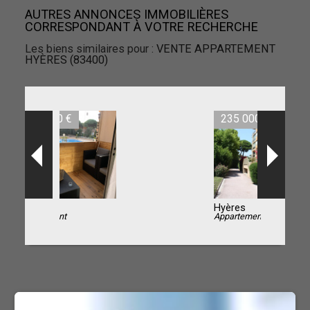
AUTRES ANNONCES IMMOBILIÈRES
CORRESPONDANT À VOTRE RECHERCHE
Les biens similaires pour :
VENTE APPARTEMENT
HYÈRES (83400)
235 000 €
Hyères
Appartement