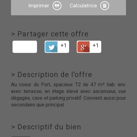
Imprimer
Calculatrice
>
Partager cette offre
+1
+1
>
Description de l'offre
Au coeur du Port, spacieux T2 de 47 m² hab. env.
avec terrasse, en étage élevé avec ascenseur, vue
dégagée, cave et parking privatif. Convient aussi pour
secondaire que principal.
>
Descriptif du bien