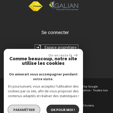
Se connecter
Espace propriétaire
On en reste là
Comme beaucoup, notre site
utilise les cookies
On aimerait vous accompagner pendant
votre visite.
En poursuivant, vous acceptez l'utilisation des
© 2026 | Tous droits réservés | Traduction powered by Google
Plan du site
cookies par ce site, afin de vous proposer des
-
Mentions légales
-
Nos honoraires
-
Liens
-
Admin
-
Toutes nos
annonces
-
Politique RGPD
contenus adaptés et réaliser des statistiques !
Site internet compatible multi-supports,
un seul site adaptable à tous les types d'écrans.
PARAMÉTRER
OK POUR MOI !