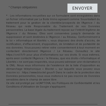
* Champs obligatoires
ENVOYER
* : Les informations recueillies sur ce formulaire sont enregistrées dans
un fichier informatisé par La Boite Immo agissant comme Sous-traitant du
traitement pour la gestion de la clientèle/prospects de l'Agence / du
Réseau qui reste Responsable du Traitement de vos Données
personnelles. La base légale du traitement repose sur l'intérêt légitime de
l'Agence / du Réseau. Elles sont conservées jusqu'à demande de
suppression et sont destinées à l'Agence / au Réseau. Conformément à
la loi « informatique et libertés », vous disposez des droits d’accès, de
rectification, d’effacement, d’opposition, de limitation et de portabilité de
vos données. Vous pouvez retirer votre consentement à tout moment en
contactant directement l’Agence / Le Réseau. Consultez le site
https://cnil.fr/fr pour plus d’informations sur vos droits. Si vous estimez,
après avoir contacté l'Agence / le Réseau, que vos droits « Informatique et
Libertés » ne sont pas respectés, vous pouvez adresser une réclamation à
la CNIL. Nous vous informons de l’existence de la liste d'opposition au
démarchage téléphonique « Bloctel », sur laquelle vous pouvez vous
inscrire ici : https://www.bloctel.gouv.fr Dans le cadre de la protection des
Données personnelles, nous vous invitons à ne pas inscrire de Données
sensibles dans le champ de saisie libre.
Ce site est protégé par reCAPTCHA, les
Politiques de Confidentialité
et les
Conditions d'Utilisation
de Google s'appliquent.