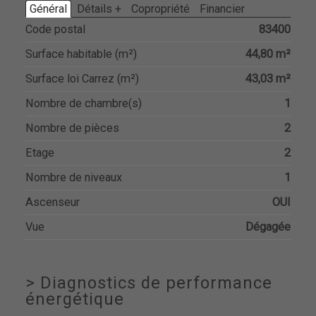
Général
Détails +
Copropriété
Financier
Code postal
83400
Surface habitable (m²)
44,80 m²
Surface loi Carrez (m²)
43,03 m²
Nombre de chambre(s)
1
Nombre de pièces
2
Etage
2
Nombre de niveaux
1
Ascenseur
OUI
Vue
Dégagée
>
Diagnostics de performance
énergétique