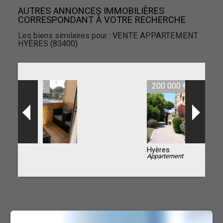
AUTRES ANNONCES IMMOBILIÈRES
CORRESPONDANT À VOTRE RECHERCHE
Les biens similaires pour :
VENTE APPARTEMENT
HYÈRES (83400)
200 000 €
Hyères
Appartement