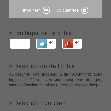
Imprimer
Calculatrice
>
Partager cette offre
+1
+1
>
Description de l'offre
Au coeur du Port, spacieux T2 de 43.03m² hab. avec
loggia, au 2ème avec ascenseur, vue dégagée,
parking. Convient aussi pour secondaire que principal.
>
Descriptif du bien