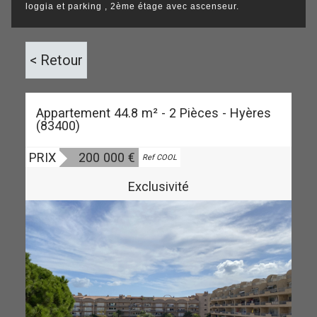
loggia et parking , 2ème étage avec ascenseur.
< Retour
Appartement 44.8 m² - 2 Pièces - Hyères
(83400)
PRIX
200 000
€
Vendu
Ref COOL
Exclusivité